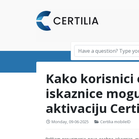
Kako korisnici
iskaznice mogu
aktivaciju Cert
Monday, 09-06-2025
Certilia mobileID
Prilikom preuzimanja nove osobne iskaznice, mo