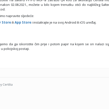
nakon 02.08.2021., možete u bilo kojem trenutku otići do najbližeg šalte
kod.
olimo napravite sljedeće:
y Store
ili
App Store
i instalirajte
je na svoj Android ili iOS uređaj.
emo da ga iskoristite čim prije i potom papir na kojem se on nalazi si
u policijskoj postaji.
by
Certilia