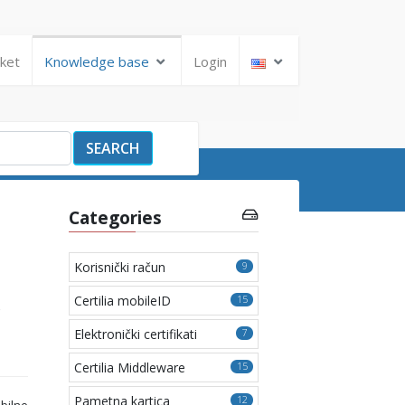
cket
Knowledge base
Login
SEARCH
Categories
Korisnički račun
9
?
Certilia mobileID
15
Elektronički certifikati
7
Certilia Middleware
15
Pametna kartica
12
bilne