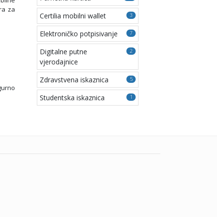
ra za
Certilia mobilni wallet
3
Elektroničko potpisivanje
7
Digitalne putne
2
vjerodajnice
Zdravstvena iskaznica
5
gurno
Studentska iskaznica
1