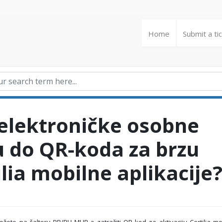
Home
Submit a ti
 elektroničke osobne
 do QR-koda za brzu
ilia mobilne aplikacije
žete na šalteru PP/PU MUP-a zatražiti QR kod za aktivaciju Certilia mo