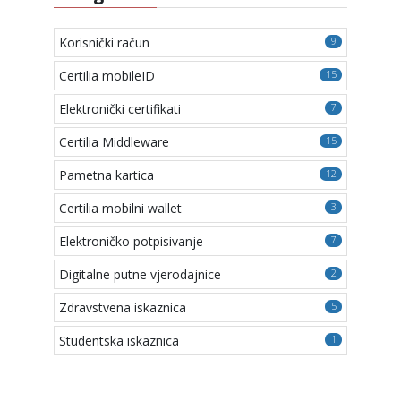
Korisnički račun
9
Certilia mobileID
15
Elektronički certifikati
7
Certilia Middleware
15
Pametna kartica
12
Certilia mobilni wallet
3
Elektroničko potpisivanje
7
Digitalne putne vjerodajnice
2
Zdravstvena iskaznica
5
Studentska iskaznica
1