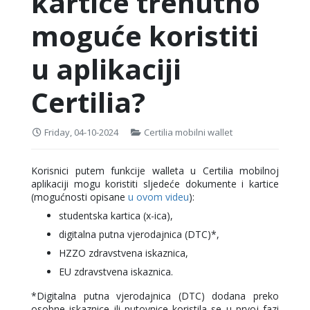
kartice trenutno
moguće koristiti
u aplikaciji
Certilia?
Friday, 04-10-2024
Certilia mobilni wallet
Korisnici putem funkcije walleta u Certilia mobilnoj
aplikaciji mogu koristiti sljedeće dokumente i kartice
(mogućnosti opisane
u ovom videu
):
studentska kartica (x-ica),
digitalna putna vjerodajnica (DTC)*,
HZZO zdravstvena iskaznica,
EU zdravstvena iskaznica.
*Digitalna putna vjerodajnica (DTC) dodana preko
osobne iskaznice ili putovnice koristila se u prvoj fazi