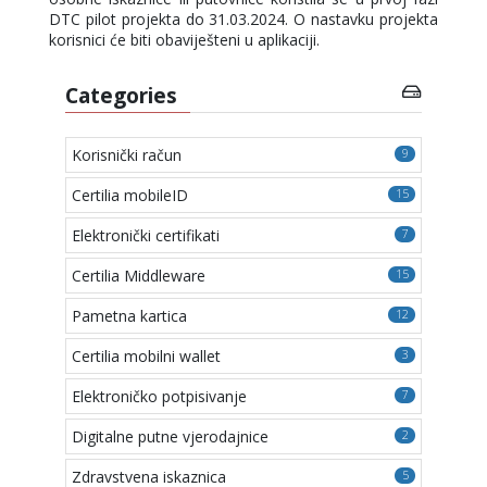
DTC pilot projekta do 31.03.2024. O nastavku projekta
korisnici će biti obaviješteni u aplikaciji.
Categories
Korisnički račun
9
Certilia mobileID
15
Elektronički certifikati
7
Certilia Middleware
15
Pametna kartica
12
Certilia mobilni wallet
3
Elektroničko potpisivanje
7
Digitalne putne vjerodajnice
2
Zdravstvena iskaznica
5