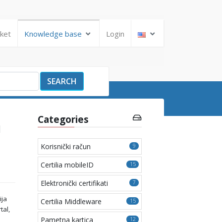
cket
Knowledge base
Login
SEARCH
a
Categories
Korisnički račun
9
Certilia mobileID
15
Elektronički certifikati
7
ija
Certilia Middleware
15
tal,
Pametna kartica
12