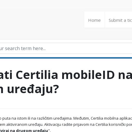
Home
Submit a ti
ati Certilia mobileID n
 uređaju?
 puta na istom ili na različitim uređajima. Međutim, Certilia mobilna a
plikac
m aktiviranom uređaju. Aktivaciju radite prijavom na Certilia korisnički por
iviraj na drugom uređaju
".