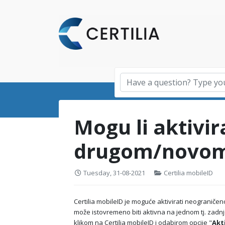
Mogu li aktivir
drugom/novom
Tuesday, 31-08-2021
Certilia mobileID
Certilia mobileID je moguće aktivirati neograničeno
može istovremeno biti aktivna na jednom tj. zadnje
klikom na Certilia mobileID i odabirom opcije "
Akt