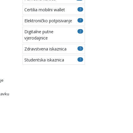
Certilia mobilni wallet
3
Elektroničko potpisivanje
7
Digitalne putne
2
vjerodajnice
Zdravstvena iskaznica
5
Studentska iskaznica
1
 je
stavku