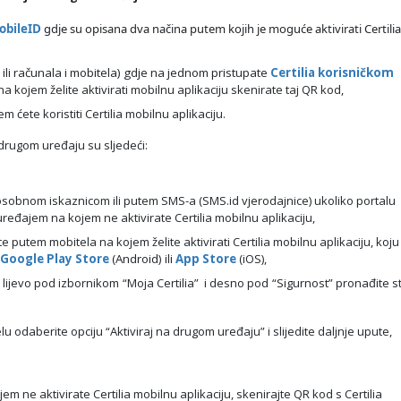
mobileID
gdje su opisana dva načina putem kojih je moguće aktivirati Certilia
ili računala i mobitela) gdje na jednom pristupate
Certilia korisničkom
a kojem želite aktivirati mobilnu aplikaciju skenirate taj QR kod,
ćete koristiti Certilia mobilnu aplikaciju.
a drugom uređaju su sljedeći:
sobnom iskaznicom ili putem SMS-a (SMS.id vjerodajnice) ukoliko portalu
eđajem na kojem ne aktivirate Certilia mobilnu aplikaciju,
putem mobitela na kojem želite aktivirati Certilia mobilnu aplikaciju, koju
Google Play Store
(Android) ili
App Store
(iOS),
u lijevo pod izbornikom “Moja Certilia” i desno pod “Sigurnost” pronađite 
 odaberite opciju “Aktiviraj na drugom uređaju” i slijedite daljnje upute,
ne aktivirate Certilia mobilnu aplikaciju, skenirajte QR kod s Certilia