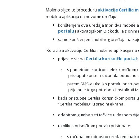
Molimo slijedite proceduru
aktivacije Certilia 
mobilnu aplikaciju na novome uređaju:
korištenjem dva uređaja (npr. dva mobitela 
portalu
i aktivacijskom QR kodu, a s onim n
samo korištenjem mobilnog uređaja na kojem 
Koraci za aktivaciju Certilia mobilne aplikacije n
prijavite se na
Certilia korisnički portal
:
s pametnom karticom, elektroničkom o
·
pristupate putem računala odnosno ur
putem SMS-a ukoliko portalu pristupate 
·
prije prije toga potrebno i
instalirati iz
kada pristupite Certilia korisničkom portal
“Certilia mobileID” u sredini ekrana,
odabirom gumba s tri točkice u desnom dijelu
ukoliko korisničkom portalu pristupate:
s računalom odnosno uređajem na kojem 
·