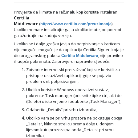
Provjerite da li imate na računalu koji koristite instaliran
Certilia
Middleware
(
).
https://www.certilia.com/preuzimanja
Ukoliko nemate instalirajte ga, a ukoliko imate, po potrebi
ga ažurirajte na zadnju verziju.
Ukoliko se i dalje greška javlja da potpisivanje s karticom
nije moguće, moguće je da aplikacija Certilia Signer, koja je
dio programskog paketa
, nije pravilno
Certilia Middleware
ili uopće pokrenuta. Za provjeru napravite sljedeće:
Zatvorite internetski pretraživač koji ste koristili za
pristup e-usluzi/web aplikaciji gdje se pojavio
problem s el. potpisivanjem,
Ukoliko koristite Windows operativni sustav,
pokrenite Task manager (pritisnite tipke ctrl, alt i del
(Delete) u isto vrijeme i odaberite „Task Manager“),
Odaberite „Details“ pri vrhu izbornika,
Ukoliko vam se pri vrhu prozora ne pokazuje opcija
„Details“, kliknite strelicu prema dolje u donjem
lijevom kutu prozora pa onda „Details“ pri vrhu
izbornika,