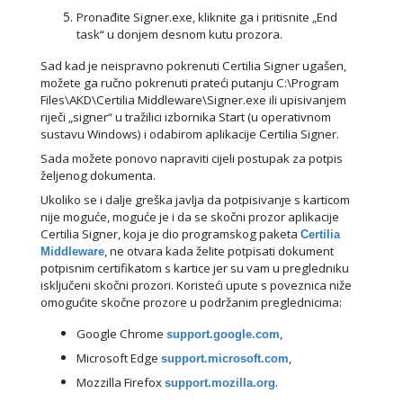
Pronađite Signer.exe, kliknite ga i pritisnite „End
task“ u donjem desnom kutu prozora.
Sad kad je neispravno pokrenuti Certilia Signer ugašen,
možete ga ručno pokrenuti prateći putanju C:\Program
Files\AKD\Certilia Middleware\Signer.exe ili upisivanjem
riječi „signer“ u tražilici izbornika Start (u operativnom
sustavu Windows) i odabirom aplikacije Certilia Signer.
Sada možete ponovo napraviti cijeli postupak za potpis
željenog dokumenta.
Ukoliko se i dalje greška javlja da potpisivanje s karticom
nije moguće, moguće je i da se skočni prozor aplikacije
Certilia Signer, koja je dio programskog paketa
Certilia
, ne otvara kada želite potpisati dokument
Middleware
potpisnim certifikatom s kartice jer su vam u pregledniku
isključeni skočni prozori. Koristeći upute s poveznica niže
omogućite skočne prozore u podržanim preglednicima:
Google Chrome
,
support.google.com
Microsoft Edge
,
support.microsoft.com
Mozzilla Firefox
.
support.mozilla.org