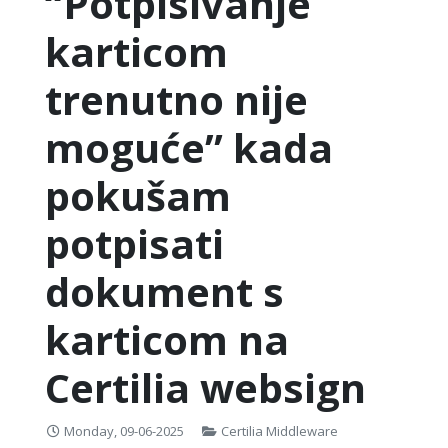
“Potpisivanje
karticom
trenutno nije
moguće” kada
pokušam
potpisati
dokument s
karticom na
Certilia websign
Monday, 09-06-2025
Certilia Middleware