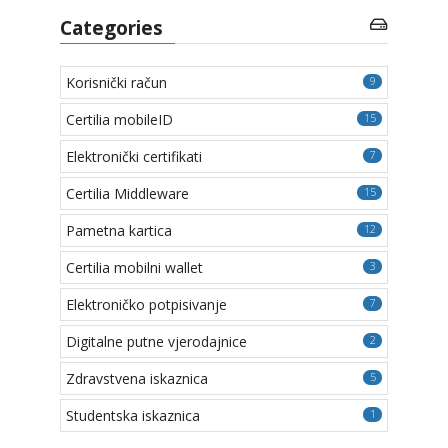
Categories
Korisnički račun
9
Certilia mobileID
15
Elektronički certifikati
7
Certilia Middleware
15
Pametna kartica
12
Certilia mobilni wallet
3
Elektroničko potpisivanje
7
Digitalne putne vjerodajnice
2
Zdravstvena iskaznica
5
Studentska iskaznica
1