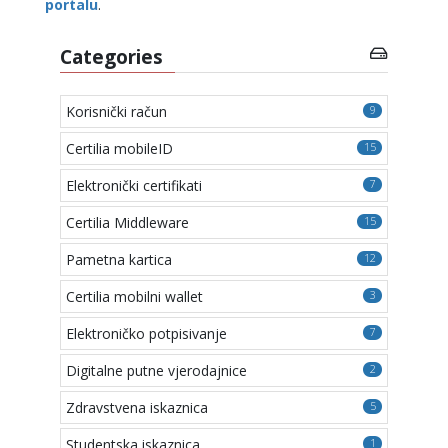
portalu
.
Categories
Korisnički račun
9
Certilia mobileID
15
Elektronički certifikati
7
Certilia Middleware
15
Pametna kartica
12
Certilia mobilni wallet
3
Elektroničko potpisivanje
7
Digitalne putne vjerodajnice
2
Zdravstvena iskaznica
5
Studentska iskaznica
1