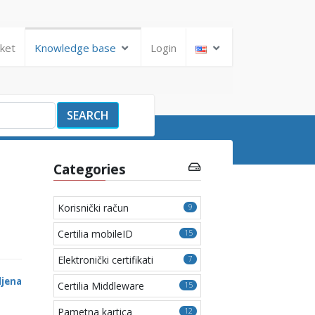
cket
Knowledge base
Login
SEARCH
Categories
Korisnički račun
9
Certilia mobileID
15
Elektronički certifikati
7
ljena
Certilia Middleware
15
Pametna kartica
12