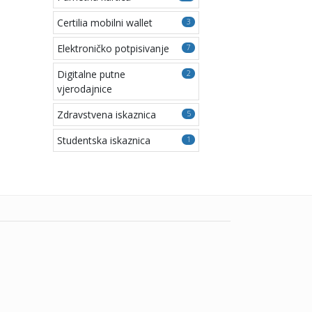
Certilia mobilni wallet
3
Elektroničko potpisivanje
7
Digitalne putne
2
vjerodajnice
Zdravstvena iskaznica
5
Studentska iskaznica
1